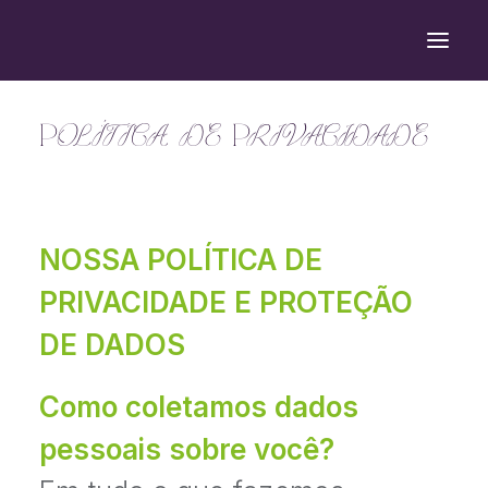
Política de Privacidade
O FÓRUM
PROGRAMAÇÃO
LOCAL
NOSSA POLÍTICA DE
PRIVACIDADE E PROTEÇÃO
PATROCINADORES
DE DADOS
Como coletamos dados
INSCREVA-SE
pessoais sobre você?